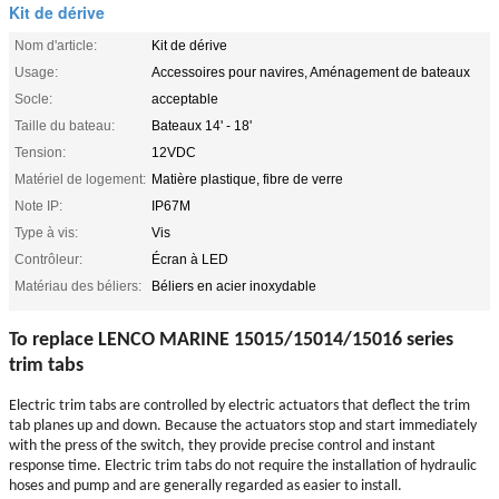
Kit de dérive
Nom d'article:
Kit de dérive
Usage:
Accessoires pour navires, Aménagement de bateaux
Socle:
acceptable
Taille du bateau:
Bateaux 14' - 18'
Tension:
12VDC
Matériel de logement:
Matière plastique, fibre de verre
Note IP:
IP67M
Type à vis:
Vis
Contrôleur:
Écran à LED
Matériau des béliers:
Béliers en acier inoxydable
To replace
LENCO MARINE 15015/15014/15016 series
trim tabs
Electric trim tabs are controlled by electric actuators that deflect the trim
tab planes up and down. Because the actuators stop and start immediately
with the press of the switch, they provide precise control and instant
response time. Electric trim tabs do not require the installation of hydraulic
hoses and pump and are generally regarded as easier to install.