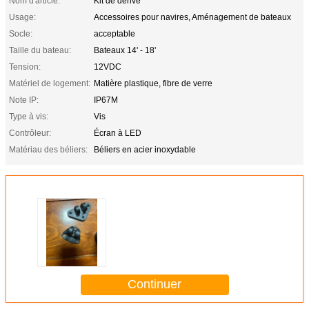
Nom d'article:
Kit de dérive
Usage:
Accessoires pour navires, Aménagement de bateaux
Socle:
acceptable
Taille du bateau:
Bateaux 14' - 18'
Tension:
12VDC
Matériel de logement:
Matière plastique, fibre de verre
Note IP:
IP67M
Type à vis:
Vis
Contrôleur:
Écran à LED
Matériau des béliers:
Béliers en acier inoxydable
Continuer