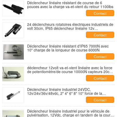
Déclencheur linéaire résistant de course de 6
pouces avec la charge va-et-vient du retour 1100lbs
Contact
24 déclencheurs rotatoires électriques industriels de
volt 30cm, IP65 déclencheur linéaire 12v
imperméable
Contact
Déclencheur linéaire résistant d'IP65 7000N avec
10" charge de la longueur de course 6000N
Contact
déclencheur 12volt va-et-vient linéaire avec la force
de potentiomètre/de course 10000N capteurs 20cm
de hall, CE marqué
Contact
Déclencheur linéaire industriel 24VDC,
12v/24v/36v/48vdc, 2" 4" 6" 8" 10" force de la
longueur 1000lbs de voyage
Contact
Déclencheur linéaire industriel pour le véhicule de
pulvérisation, 12Vdc, charge en tandem de la course