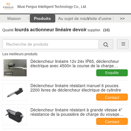
Wuxi Fergus Intelligent Technology Co., Ltd.
Maison
Produits
Au sujet de nous
Visite d'usine
>>
lourds actionneur linéaire devoir
Qualité
supplier.
(10)
Les meilleurs produits
Déclencheur linéaire 12v 24v IP65, déclencheur
électrique avec 4500n la course de la charge
200mm
Enquête
maintenant
Déclencheur linéaire résistant manuel 6 pouces
2200 livres de déclencheur électrique de cylindre
Contact
Déclencheur linéaire résistant à grande vitesse 4"
résistance de la poussière de charge du voyage
1000kg-1200KG
Contact