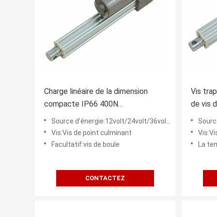
Charge linéaire de la dimension
Vis tra
compacte IP66 400N
de vis 
d'entraînement de vis grise
100mm d
Source d'énergie:12volt/24volt/36volt/48volt
Source 
industrielle de boule
voyage
Vis:Vis de point culminant
Vis:Vi
Facultatif:vis de boule
La tempér
CONTACTEZ