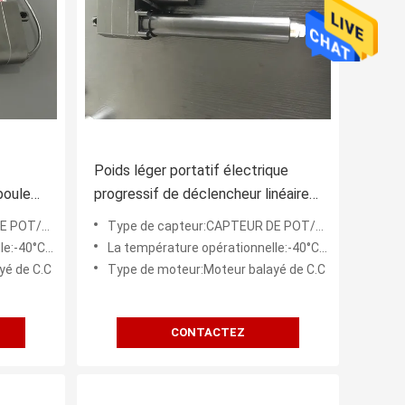
Poids léger portatif électrique
boule
progressif de déclencheur linéaire
éaire de
de vis de boule
OT/HALL
Type de capteur:CAPTEUR DE POT/HALL
 104°F/150°)
La température opérationnelle:-40°C/65°C (- 104°F/150°)
yé de C.C
Type de moteur:Moteur balayé de C.C
CONTACTEZ