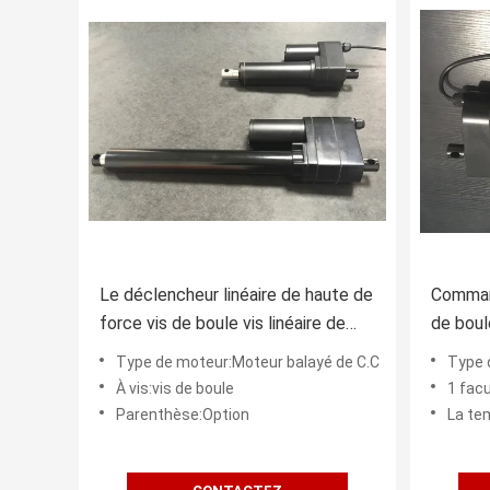
Le déclencheur linéaire de haute de
Command
force vis de boule vis linéaire de
de boul
course de pouce de /12 de 4
d'écuri
Type de moteur:Moteur balayé de C.C
Type 
pouces conduit
À vis:vis de boule
1 facu
Parenthèse:Option
La tempér