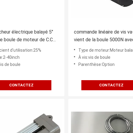
heur électrique balayé 5"
commande linéaire de vis va
de boule de moteur de C.C
vient de la boule 5000N ave
e la longueur 6000N de
potentiomètre/capteur de H
cient d'utilisation:25%
Type de moteur:Moteur bala
e:2-40inch
À vis:vis de boule
vis de boule
Parenthèse:Option
CONTACTEZ
CONTACTEZ