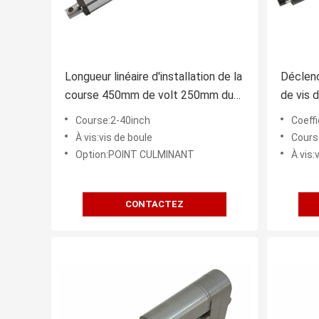
Longueur linéaire d'installation de la
Déclenc
course 450mm de volt 250mm du
de vis 
lecteur 24 de vis électrique
force d
Course:2-40inch
Coeffi
parallèle de boule
voyage
À vis:vis de boule
Cours
Option:POINT CULMINANT
À vis:
CONTACTEZ