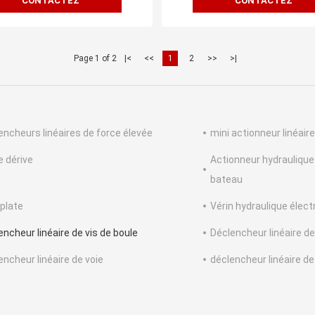
CONTACTEZ
CONTACTEZ
Page 1 of 2
|<
<<
1
2
>>
>|
encheurs linéaires de force élevée
mini actionneur linéaire
e dérive
Actionneur hydraulique
bateau
plate
Vérin hydraulique élect
encheur linéaire de vis de boule
Déclencheur linéaire de
encheur linéaire de voie
déclencheur linéaire de