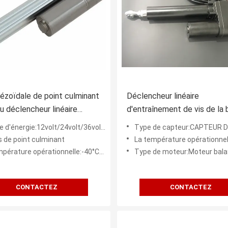
pézoïdale de point culminant
Déclencheur linéaire
du déclencheur linéaire
d'entraînement de vis de la 
e longueur extérieure de
IP65/IP66 de vis durable lin
d'énergie:12volt/24volt/36volt/48volt
Type de capteur:CAPTEUR DE P
point culminant
s de point culminant
La température opérationnelle:-40°C/65°C (-
ature opérationnelle:-40°C/65°C (- 104°F/150°)
Type de moteur:Moteur bala
CONTACTEZ
CONTACTEZ