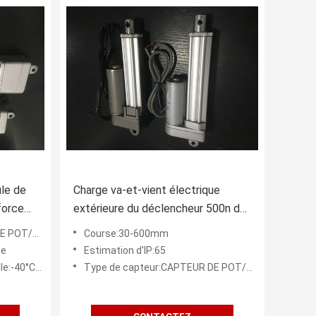
ule de
Charge va-et-vient électrique
force
extérieure du déclencheur 500n de
vis de boule avec le support
OT/HALL
Course:30-600mm
le
Estimation d'IP:65
 104°F/150°)
Type de capteur:CAPTEUR DE POT/HALL