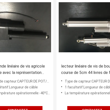
e linéaire de vis agricole
lecteur linéaire de vis de bo
e avec la représentation
course de 5cm 44 livres de 
e de commutateurs de limite
12V/24V/36V/48V IP65
de capteur:CAPTEUR DE POT/HALL
Type de capteur:CAPTEUR DE P
ltatif:Longueur de câble
1 facultatif:Longueur de câb
ature opérationnelle:-40°C/65°C (- 104°F/150°)
La température opérationnelle:-40°C/65°C (-