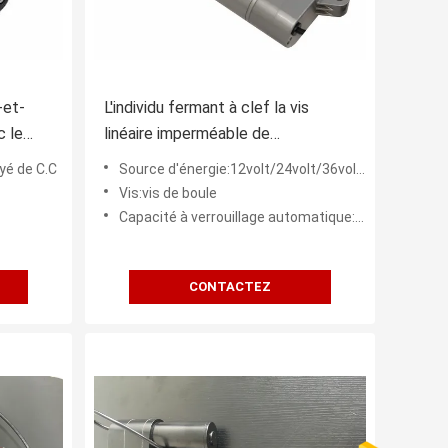
-et-
L'individu fermant à clef la vis
c le
linéaire imperméable de
all
déclencheur linéaire de vis de boule
yé de C.C
Source d'énergie:12volt/24volt/36volt/48volt
conduit 12V/24V/36V/48V
Vis:vis de boule
Capacité à verrouillage automatique:Oui
CONTACTEZ