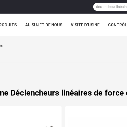
RODUITS
AU SUJET DE NOUS
VISITE D'USINE
CONTRÔLE
ée
ne Déclencheurs linéaires de force