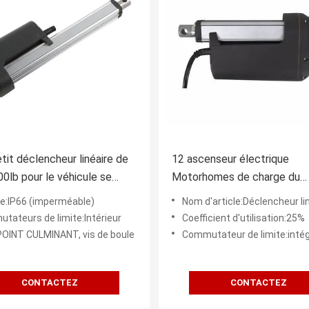
etit déclencheur linéaire de
12 ascenseur électrique
00lb pour le véhicule se
Motorhomes de charge du
e/chasse-neige
déclencheur 1000kg de for
re:IP66 (imperméable)
Nom d'article:Déclencheur linéaire de 
haut de volt/transporteur d
tateurs de limite:Intérieur
Coefficient d'utilisation:25%
:POINT CULMINANT, vis de boule
Commutateur de limite:inté
CONTACTEZ
CONTACTEZ