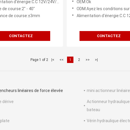
ation d'énergie:C.C 12V/24V/36V/48V
OEM:Ok
our la caravane
potentiomètre de retour
 de course:2" - 40"
ODM:Ayez les conditions su
ance de course:±3mm
Alimentation d'énergie:C.C 12V/24
CONTACTEZ
CONTACTEZ
Page 1 of 2
|<
<<
1
2
>>
>|
encheurs linéaires de force élevée
mini actionneur linéaire
e dérive
Actionneur hydraulique
bateau
plate
Vérin hydraulique élect