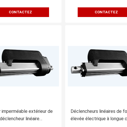
CONTACTEZ
CONTACTEZ
 imperméable extérieur de
Déclencheurs linéaires de f
 déclencheur linéaire
élevée électrique à longue 
heur linéaire de C.C de 12
de déclencheur avec le