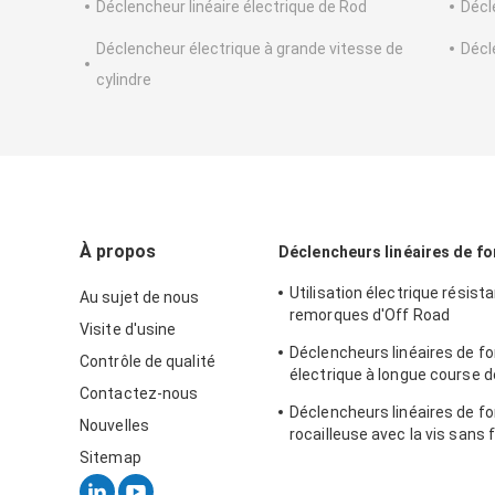
Déclencheur linéaire électrique de Rod
Décl
Déclencheur électrique à grande vitesse de
Décl
cylindre
À propos
Déclencheurs linéaires de fo
Utilisation électrique résist
Au sujet de nous
remorques d'Off Road
Visite d'usine
d'approvisionnement d'alim
Déclencheurs linéaires de fo
Du déclencheur 12v
Contrôle de qualité
électrique à longue course d
Contactez-nous
déclencheur avec le potent
Déclencheurs linéaires de fo
retour
Nouvelles
rocailleuse avec la vis sans 
l'équipement
Sitemap