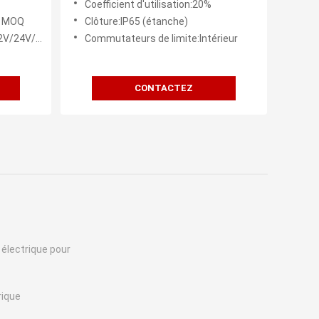
Coefficient d'utilisation:20%
12 volts
r MOQ
Clôture:IP65 (étanche)
V/36V/48V
Commutateurs de limite:Intérieur
CONTACTEZ
 électrique pour
rique