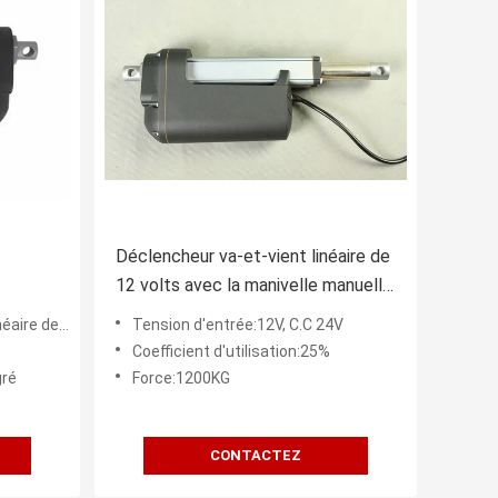
Déclencheur va-et-vient linéaire de
12 volts avec la manivelle manuelle,
ce de
retour facultatif
force élevée
Tension d'entrée:12V, C.C 24V
e jouet
Coefficient d'utilisation:25%
gré
Force:1200KG
CONTACTEZ