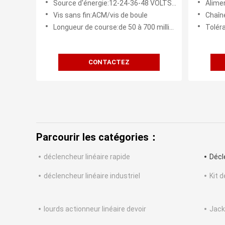
Source d'énergie:12-24-36-48 VOLTS CONTINU
Aliment
CC Du déclencheur 12v
volts p
Vis sans fin:ACM/vis de boule
Chaîne
Longueur de course:de 50 à 700 millimètres
Tolér
CONTACTEZ
Parcourir les catégories：
déclencheur linéaire rapide
Décl
déclencheur linéaire industriel
Kit d
lourds actionneur linéaire devoir
Jack