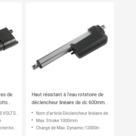
res de
Haut résistant à l'eau rotatoire de
olts
déclencheur linéaire de dc 600mm
des déclencheurs linéaires 24V de
TS CONTINU
Nom d'article:Déclencheur linéaire de force élevée
force
e
Max. Stroke:1000mm
sur demande
Charge de Max. Dynamic:12000n