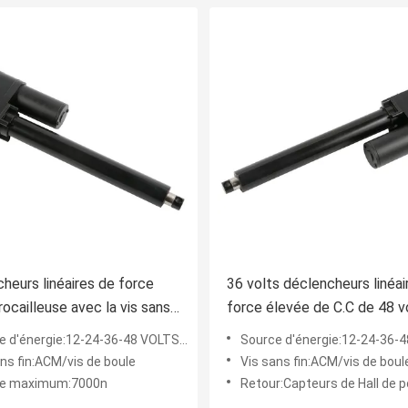
heurs linéaires de force
36 volts déclencheurs linéai
rocailleuse avec la vis sans
force élevée de C.C de 48 v
r l'équipement
soulevant et abaissant le
 d'énergie:12-24-36-48 VOLTS CONTINU
Source d'énergie:12-24-36-48 VOL
mécanisme
ns fin:ACM/vis de boule
Vis sans fin:ACM/vis de boul
ge maximum:7000n
Retour:Capteurs de Hall de potentiomètre 