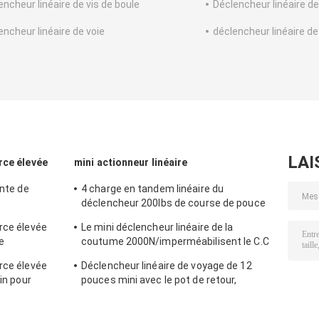
encheur linéaire de vis de boule
Déclencheur linéaire de
encheur linéaire de voie
déclencheur linéaire de
LAI
rce élevée
mini actionneur linéaire
ante de
4 charge en tandem linéaire du
déclencheur 200lbs de course de pouce
entation CC
mini avec le support
rce élevée
Le mini déclencheur linéaire de la
e
coutume 2000N/imperméabilisent le C.C
iomètre de
du déclencheur linéaire 12v
rce élevée
Déclencheur linéaire de voyage de 12
fin pour
pouces mini avec le pot de retour,
résistance 10KΩ