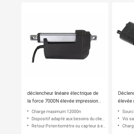
déclencheur linéaire électrique de
Déclenc
la force 7000N élevée impression
élevée 
du titre de descendeur de
fin pou
Charge maximum:12000n
Source
souffleuse de neige de course de 6
Dispositif adapté aux besoins du client:Oui
Vis sa
pouces
Retour:Potentiomètre ou capteur à effet Hall
Char