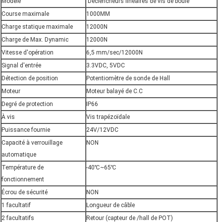
Modèle
Déclencheurs linéaires de vis de boule
Course maximale
1000MM
Charge statique maximale
12000N
Charge de Max. Dynamic
12000N
Vitesse d'opération
6,5 mm/sec/12000N
Signal d'entrée
3.3VDC, 5VDC
Détection de position
Potentiomètre de sonde de Hall
Moteur
Moteur balayé de C.C
Degré de protection
IP66
À vis
Vis trapézoïdale
Puissance fournie
24V/12VDC
Capacité à verrouillage
NON
automatique
Température de
-40℃~65℃
fonctionnement
Écrou de sécurité
NON
1 facultatif
Longueur de câble
2 facultatifs
Retour (capteur de /hall de POT)