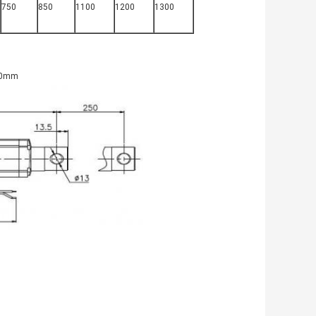
750
850
1100
1200
1300
450mm