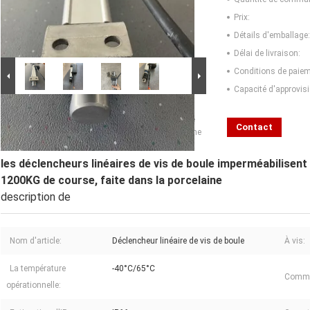
Prix:
Détails d'emballage:
Délai de livraison:
Conditions de paiem
Capacité d'approvis
Image Grand :
les déclencheurs linéaires de vis de
boule imperméabilisent 24volt C.C, 2" - 40" la charge
Contact
maximum 1200KG de course, faite dans la porcelaine
les déclencheurs linéaires de vis de boule imperméabilisent
1200KG de course, faite dans la porcelaine
description de
Nom d'article:
Déclencheur linéaire de vis de boule
À vis:
La température
-40°C/65°C
Commut
opérationnelle: