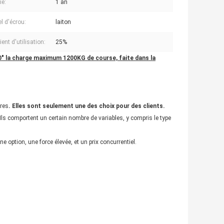
ie:
1 an
l d'écrou:
laiton
ient d'utilisation:
25%
 40" la charge maximum 1200KG de course, faite dans la
ires
. Elles sont seulement une des choix pour des clients.
Ils comportent un certain nombre de variables, y compris le type
 option, une force élevée, et un prix concurrentiel.