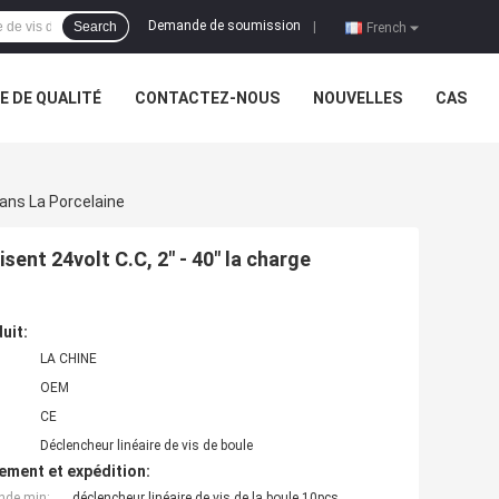
Demande de soumission
Search
|
French
 DE QUALITÉ
CONTACTEZ-NOUS
NOUVELLES
CAS
ans La Porcelaine
sent 24volt C.C, 2" - 40" la charge
uit:
LA CHINE
OEM
CE
Déclencheur linéaire de vis de boule
ement et expédition:
nde min:
déclencheur linéaire de vis de la boule 10pcs