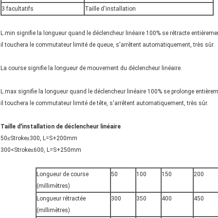
3 facultatifs
Taille d'installation
L.min signifie la longueur quand le déclencheur linéaire 100% se rétracte entièreme
il touchera le commutateur limité de queue, s'arrêtent automatiquement, très sûr.
La course signifie la longueur de mouvement du déclencheur linéaire.
L.max signifie la longueur quand le déclencheur linéaire 100% se prolonge entièrem
il touchera le commutateur limité de tête, s'arrêtent automatiquement, très sûr.
Taille d'installation de déclencheur linéaire
50≤Stroke≤300, L=S+200mm
300<Stroke≤600, L=S+250mm
Longueur de course
50
100
150
200
(millimètres)
Longueur rétractée
300
350
400
450
(millimètres)