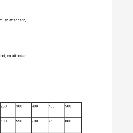
nt, en attendant,
ent, en attendant,
250
300
400
450
500
500
550
700
750
800