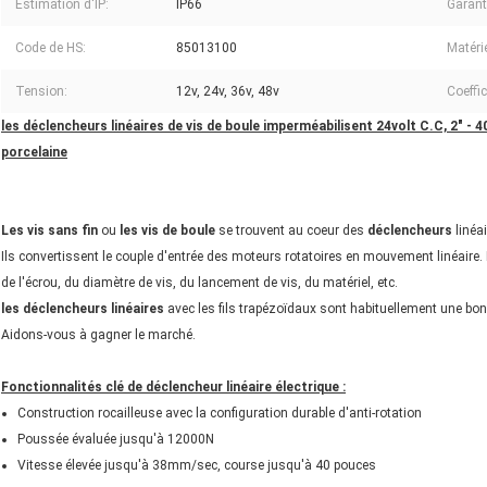
Estimation d'IP:
IP66
Garant
Code de HS:
85013100
Matérie
Tension:
12v, 24v, 36v, 48v
Coeffic
les déclencheurs linéaires de vis de boule imperméabilisent 24volt C.C, 2" -
porcelaine
Les vis sans fin
ou
les vis de boule
se trouvent au coeur des
déclencheurs
linéa
Ils convertissent le couple d'entrée des moteurs rotatoires en mouvement linéaire. 
de l'écrou, du diamètre de vis, du lancement de vis, du matériel, etc.
les déclencheurs linéaires
avec les fils trapézoïdaux sont habituellement une bonne
Aidons-vous à gagner le marché.
Fonctionnalités clé de déclencheur linéaire électrique :
Construction rocailleuse avec la configuration durable d'anti-rotation
Poussée évaluée jusqu'à 12000N
Vitesse élevée jusqu'à 38mm/sec, course jusqu'à 40 pouces