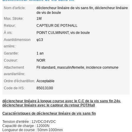
Nom d'article:
déclencheur linéaire de vis sans fin, déclencheur linéaire
de vis de boule
Max. Stroke:
1M
Retour:
CAPTEUR DE POT/HALL
À vis:
POINT CULMINANT, vis de boule
Avant/dimension
φ13
arrière:
Garantie:
1 an
Couleur:
NOIR
Attachement
Fil standard, masculin/femelle, incidence commune
avant/arrière:
Ordre d'échantillon:
Acceptable
Code de HS:
85013100
déclencheur linéaire à longue course avec le C.C de la vis sans fin 24v,
déclencheur linéaire avec le capteur du retour POT/Hall
Caractéristiques de déclencheur linéaire de vis sans fin
Tension d'entrée : 12VDC/24VDC
Capacité de charge : 12000N
Longueur de course : 50mm-1000mm