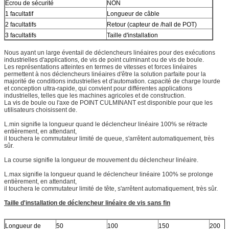
Écrou de sécurité
NON
1 facultatif
Longueur de câble
2 facultatifs
Retour (capteur de /hall de POT)
3 facultatifs
Taille d'installation
Nous ayant un large éventail de déclencheurs linéaires pour des exécutions
industrielles d'applications, de vis de point culminant ou de vis de boule.
Les représentations atteintes en termes de vitesses et forces linéaires
permettent à nos déclencheurs linéaires d'être la solution parfaite pour la
majorité de conditions industrielles et d'automation. capacité de charge lourde
et conception ultra-rapide, qui convient pour différentes applications
industrielles, telles que les machines agricoles et de construction.
La vis de boule ou l'axe de POINT CULMINANT est disponible pour que les
utilisateurs choisissent de.
L.min signifie la longueur quand le déclencheur linéaire 100% se rétracte
entièrement, en attendant,
il touchera le commutateur limité de queue, s'arrêtent automatiquement, très
sûr.
La course signifie la longueur de mouvement du déclencheur linéaire.
L.max signifie la longueur quand le déclencheur linéaire 100% se prolonge
entièrement, en attendant,
il touchera le commutateur limité de tête, s'arrêtent automatiquement, très sûr.
Taille d'installation de déclencheur linéaire de vis sans fin
Longueur de
50
100
150
200