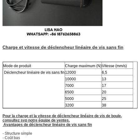
Charge et vitesse de déclencheur linéaire de vis sans fin
Mode de produit
Charge maximum (N)
Vitesse (mm/s)
Déclencheur linéaire de vis sans fin
12000
6,5
10000
13
7000
17
6500
20
5000
25
3200
38
Pour la charge et la vitesse de déclencheur linéaire de vis de boule,
consultez svp notre équipe de ventes.
Avantages de déclencheur linéaire de vis sans fin
- Structure simple
- Coût bas