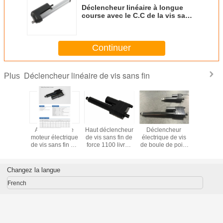
Déclencheur linéaire à longue
course avec le C.C de la vis sans
fin 24v, déclencheur linéaire avec
le capteur du retour POT/Hall
Continuer
Déclencheur linéaire de vis sans fin
Plus
vitesse
Assemblée de
Haut déclencheur
Déclencheur
Force 12V
able de
moteur électrique
de vis sans fin de
électrique de vis
la course
heur de
de vis sans fin de
force 1100 livres
de boule de point
du décle
 fin IP65
déclencheur
d'option de Hall
culminant de vis
300mm d
couvercle
linéaire
de retour de
rotation résistante
sans fin d
age de
d'entraînement de
capteur
de déclencheur
du pot
Changez la langue
onc
vis avec le
linéaire d'anti
support
French