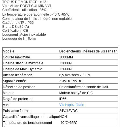
TROUS DE MONTAGE : φ13
Vis : Vis de POINT CULMINANT
Coefficient d'utilisation : 25%
La température opérationnelle : -40℃~65℃
Commutateur de limite : Intégré, non réglable
Catégorie d'IP : IP66
Bruit : DB ≤75 (A)
Certification : CE
Logement : Acier inoxydable
Longueur de fil : 0.4m
Modèle
Déclencheurs linéaires de vis sans fin
Course maximale
1000MM
Charge statique maximale
12000N
Charge de Max. Dynamic
12000N
Vitesse d'opération
6,5 mm/sec/12000N
Signal d'entrée
3.3VDC, 5VDC
Détection de position
Potentiomètre de sonde de Hall
Moteur
Moteur balayé de C.C
Degré de protection
IP66
À vis
Vis trapézoïdale
Puissance fournie
24V/12VDC
Capacité à verrouillage automatique
NON
Température de fonctionnement
-40℃~65℃