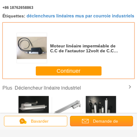
+86 18762658863
déclencheurs linéaires mus par courroie industriels
Étiquettes:
Moteur linéaire imperméable de
C.C de l'actautor 12volt de C.C
pour le bateau et l'excavatrice
actionnée, force du voyage
1000KG de 350mm
Continuer
Déclencheur linéaire industriel
Plus
Bavarder
Demande de
ncheur
Moteur de brosse
24 pistons
Déclencheur
Déclen
 compact
déclencheur
électriques
linéaire industriel
linéaire in
e C.C
linéaire de faible
balayés par volt
électrique pour
de moteur
soumission
ble pour
puissance de
Sus304 Rod de
intituler les
de 12 v