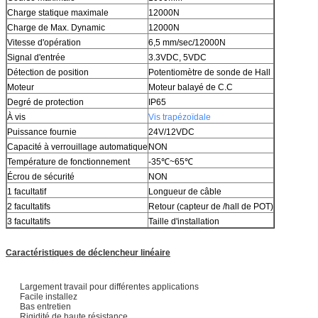
Charge statique maximale
12000N
Charge de Max. Dynamic
12000N
Vitesse d'opération
6,5 mm/sec/12000N
Signal d'entrée
3.3VDC, 5VDC
Détection de position
Potentiomètre de sonde de Hall
Moteur
Moteur balayé de C.C
Degré de protection
IP65
À vis
Vis trapézoïdale
Puissance fournie
24V/12VDC
Capacité à verrouillage automatique
NON
Température de fonctionnement
-35℃~65℃
Écrou de sécurité
NON
1 facultatif
Longueur de câble
2 facultatifs
Retour (capteur de /hall de POT)
3 facultatifs
Taille d'installation
Caractéristiques de déclencheur linéaire
Largement travail pour différentes applications
Facile installez
Bas entretien
Rigidité de haute résistance