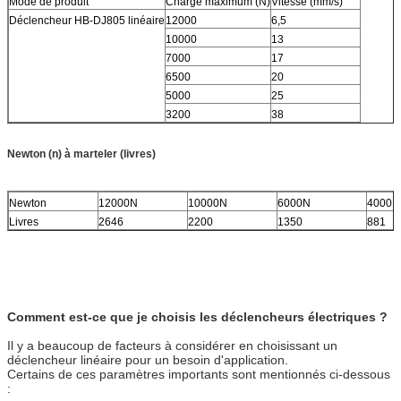
Mode de produit
Charge maximum (N)
Vitesse (mm/s)
Déclencheur HB-DJ805 linéaire
12000
6,5
10000
13
7000
17
6500
20
5000
25
3200
38
Newton (n) à marteler (livres)
Newton
12000N
10000N
6000N
4000N
Livres
2646
2200
1350
881
Comment est-ce que je choisis les déclencheurs électriques ?
Il y a beaucoup de facteurs à considérer en choisissant un
déclencheur linéaire pour un besoin d'application.
Certains de ces paramètres importants sont mentionnés ci-dessous
: