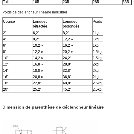
Taille
185
235
285
335
Poids de déclencheur linéaire industriel
Course
Longueur
Longueur
Poids
rétractée
prolongée
2"
6,2"
8,2"
1kg
4"
8,2"
12,2 »
1kg
6"
10,2 »
16,2 »
1kg
8"
12,2 »
20,2 »
1.5kg
10"
14,2 »
24,2"
1.5kg
12"
16,8 »
28,8"
2kg
14"
18,8 »
32,8"
2kg
16"
20,8 »
36,8"
2kg
18"
22,8"
40,8"
2.5kg
20"
25,2"
45,2"
2.5kg
Dimension de parenthèse de déclencheur linéaire