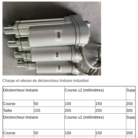
Charge et vitesse de déclencheur linéaire industriel
Déclencheur linéaire
Course ±2 (millimètres)
Suppor
Course
50
100
150
200
Taille
155
205
255
305
Déclencheur linéaire
Course ±2 (millimètres)
Suppor
Course
50
100
150
200