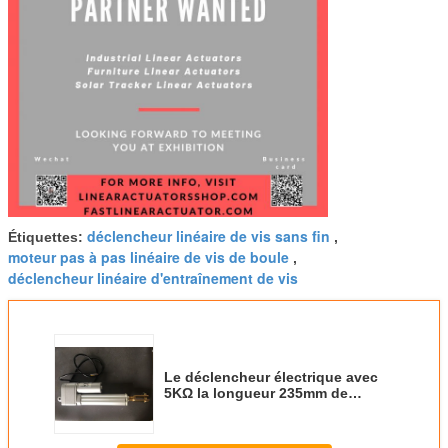
déclencheur linéaire de vis sans fin
Étiquettes:
,
moteur pas à pas linéaire de vis de boule
,
déclencheur linéaire d'entraînement de vis
Le déclencheur électrique avec
5KΩ la longueur 235mm de
voyage du pot 24volt 12volt
100mm a rétracté la force de la
longueur 100KG